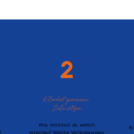
2
Zieldefinition
Klarheit gewinnen,
Ziele setzen
Was möchtest du wirklich
Ba
h
erreichen? Welche Veränderungen