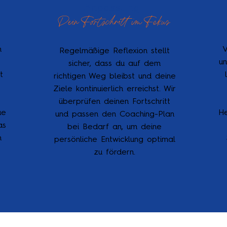
Anpassung
Dein Fortschritt im Fokus
n
V
Regelmäßige Reflexion stellt
u
sicher, dass du auf dem
t
richtigen Weg bleibst und deine
Ziele kontinuierlich erreichst. Wir
überprüfen deinen Fortschritt
ue
He
und passen den Coaching-Plan
as
bei Bedarf an, um deine
n
persönliche Entwicklung optimal
zu fördern.