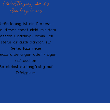
Unterstützung über das
Coaching hinaus
eränderung ist ein Prozess –
nd dieser endet nicht mit dem
letzten Coaching-Termin. Ich
stehe dir auch danach zur
Seite, falls neue
rausforderungen oder Fragen
auftauchen.
So bleibst du langfristig auf
Erfolgskurs.