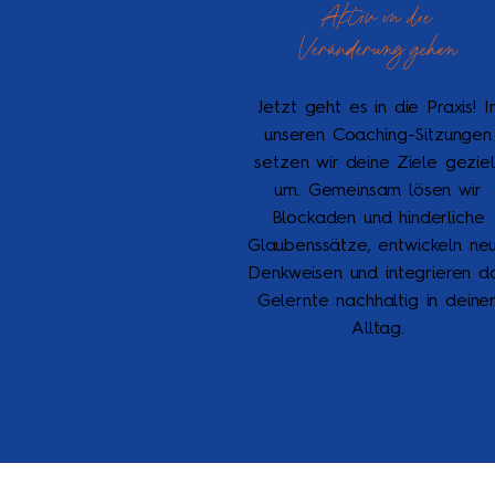
Aktiv in die
Veränderung gehen
Jetzt geht es in die Praxis! I
unseren Coaching-Sitzungen
setzen wir deine Ziele geziel
um. Gemeinsam lösen wir
Blockaden und hinderliche
Glaubenssätze, entwickeln ne
Denkweisen und integrieren d
Gelernte nachhaltig in deine
Alltag.