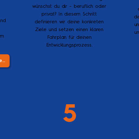
wünschst du dir – beruflich oder
privat? In diesem Schritt
de
und
definieren wir deine konkreten
un
r
Ziele und setzen einen klaren
u
am
Fahrplan für deinen
Entwicklungsprozess.
Jetzt Erstgespräch vereinbaren!
5
Reflexion und