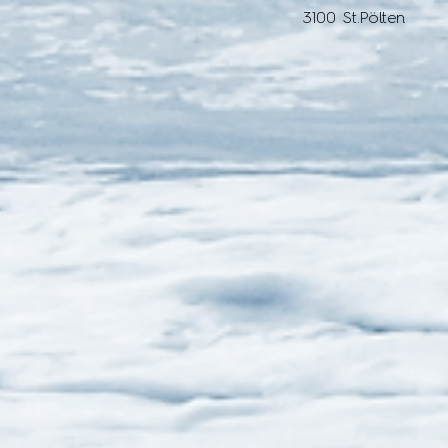
3100 St.Pölten
Kundenbewertungen und Erfahrungen zu
Matthias Nabegger
%
100
SEHR GUT
Empfehlungen auf
ProvenExpert.com
5,00
/
4,99