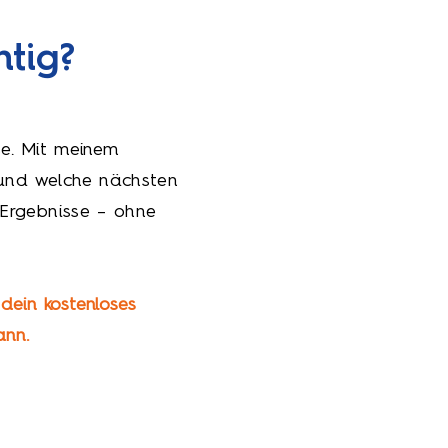
htig?
se. Mit meinem
 und welche
nächsten
 Ergebnisse – ohne
 dein kostenloses
ann.